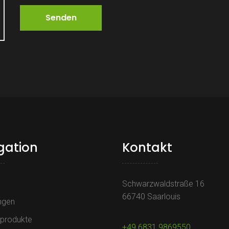
gation
Kontakt
Schwarzwaldstraße 16
66740 Saarlouis
ngen
eprodukte
+49 6831 9869550